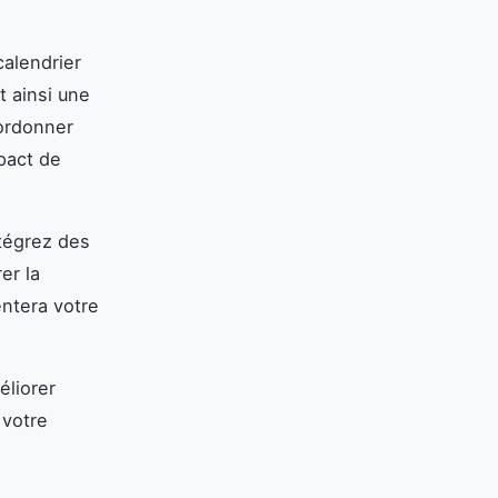
calendrier
t ainsi une
oordonner
pact de
ntégrez des
er la
entera votre
liorer
 votre