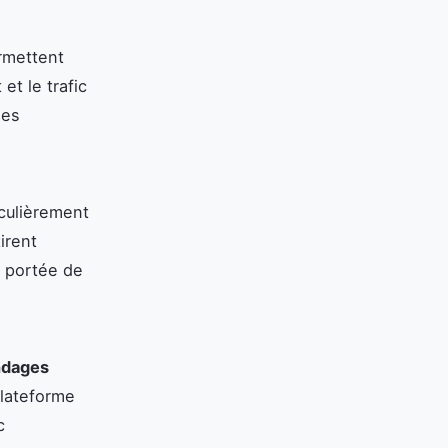
mettent
et le trafic
ses
culièrement
irent
a portée de
ndages
plateforme
c