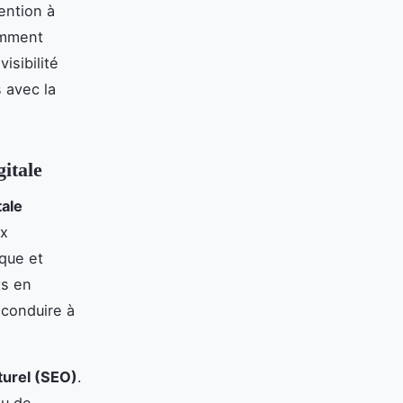
ention à
comment
isibilité
 avec la
gitale
tale
ux
que et
ts en
 conduire à
urel (SEO)
.