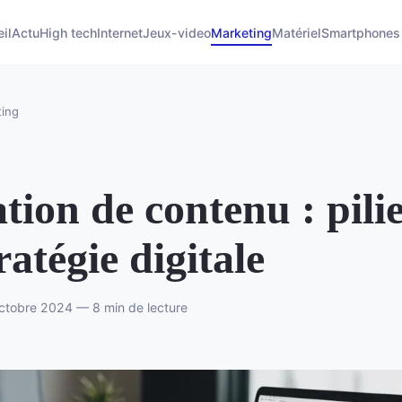
il
Actu
High tech
Internet
Jeux-video
Marketing
Matériel
Smartphones
ing
tion de contenu : pili
tratégie digitale
tobre 2024 — 8 min de lecture