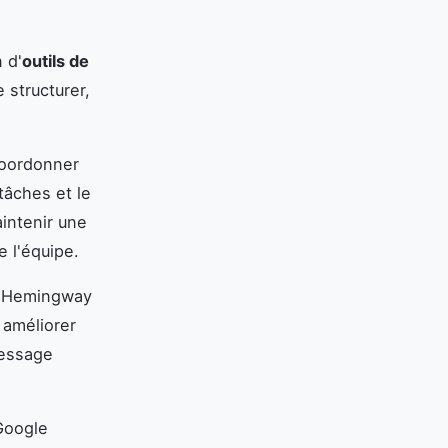
n d'
outils de
 structurer,
coordonner
 tâches et le
intenir une
 l'équipe.
u Hemingway
 améliorer
message
Google