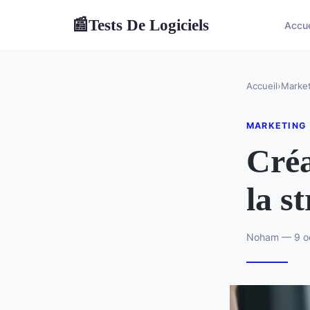
Tests De Logiciels
📰
Accue
Accueil
›
Market
MARKETING
Créa
la s
Noham — 9 oc