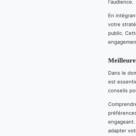
l'audience.
En intégran
votre strat
public. Cet
engagement 
Meilleure
Dans le do
est essenti
conseils pou
Comprendre 
préférences
engageant.
adapter vot