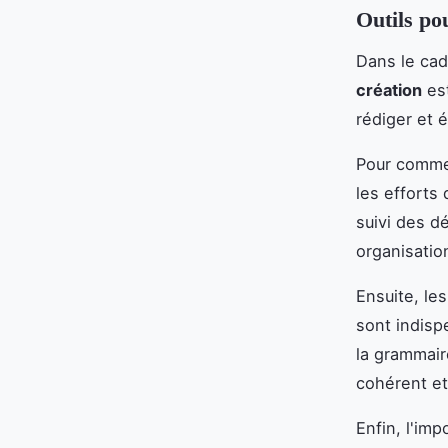
Outils po
Dans le cad
création
est
rédiger et 
Pour comme
les efforts 
suivi des d
organisatio
Ensuite, le
sont indisp
la grammair
cohérent et
Enfin, l'im