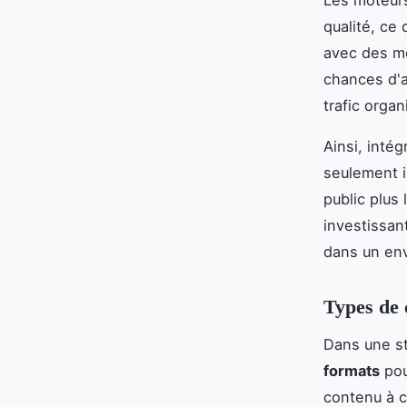
Les moteurs
qualité, ce 
avec des mo
chances d'a
trafic organ
Ainsi, intég
seulement i
public plus 
investissan
dans un env
Types de 
Dans une s
formats
pou
contenu à c