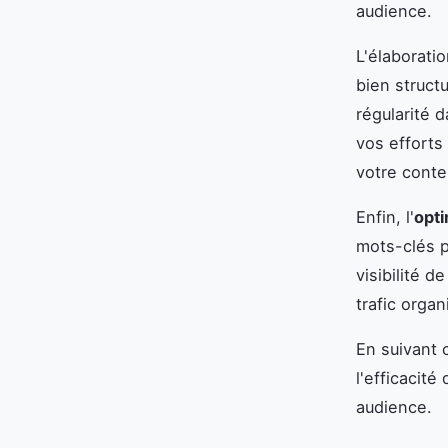
audience.
L'élaborati
bien structu
régularité 
vos efforts
votre conte
Enfin, l'
opti
mots-clés p
visibilité 
trafic orga
En suivant
l'efficacit
audience.