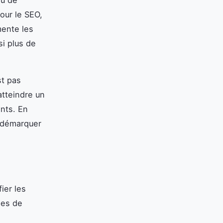
nu de
pour le SEO,
mente les
si plus de
st pas
atteindre un
ents. En
e démarquer
fier les
pes de