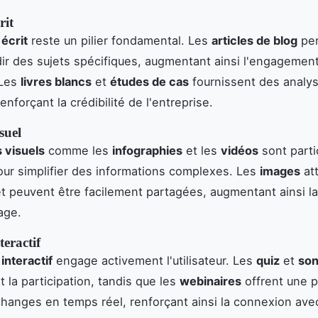
rit
écrit
reste un pilier fondamental. Les
articles de blog
per
ir des sujets spécifiques, augmentant ainsi l'engagement 
 Les
livres blancs
et
études de cas
fournissent des analy
renforçant la crédibilité de l'entreprise.
suel
 visuels
comme les
infographies
et les
vidéos
sont parti
our simplifier des informations complexes. Les
images
att
 et peuvent être facilement partagées, augmentant ainsi l
age.
eractif
interactif
engage activement l'utilisateur. Les
quiz
et
so
 la participation, tandis que les
webinaires
offrent une 
hanges en temps réel, renforçant ainsi la connexion ave