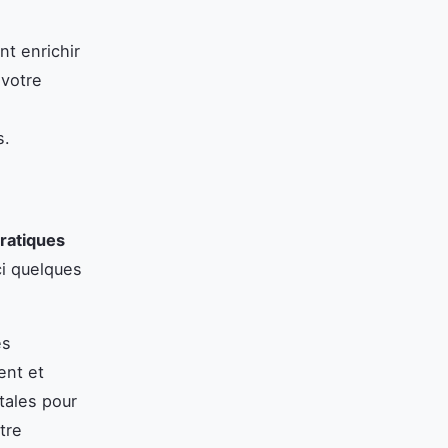
t enrichir
 votre
s.
pratiques
ci quelques
es
ent et
ales pour
tre