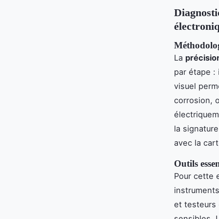
Diagnostic
électroni
Méthodologi
La
précisio
par étape : 
visuel per
corrosion, 
électriquem
la signatur
avec la cart
Outils essen
Pour cette 
instruments 
et testeurs
sensibles. 