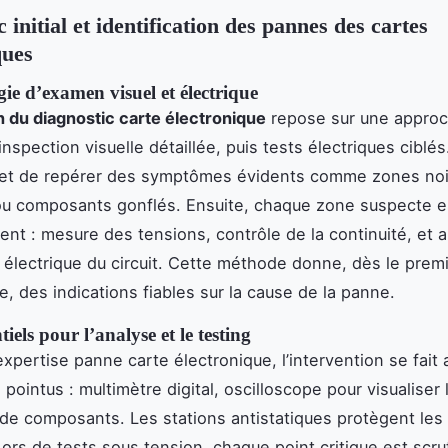
 initial et identification des pannes des cartes
ques
e d’examen visuel et électrique
n du diagnostic carte électronique
repose sur une appro
inspection visuelle détaillée, puis tests électriques ciblé
met de repérer des symptômes évidents comme zones noi
ou composants gonflés. Ensuite, chaque zone suspecte e
ent : mesure des tensions, contrôle de la continuité, et 
e électrique du circuit. Cette méthode donne, dès le prem
e, des indications fiables sur la cause de la panne.
tiels pour l’analyse et le testing
expertise panne carte électronique, l’intervention se fait
pointus : multimètre digital, oscilloscope pour visualiser
 de composants. Les stations antistatiques protègent les 
Lors de tests sous tension, chaque point critique est scru