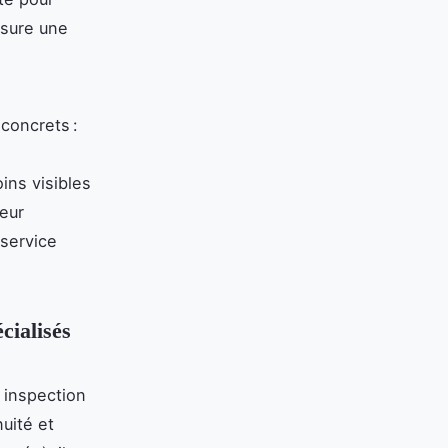
ssure une
concrets :
ins visibles
eur
 service
cialisés
 inspection
nuité et