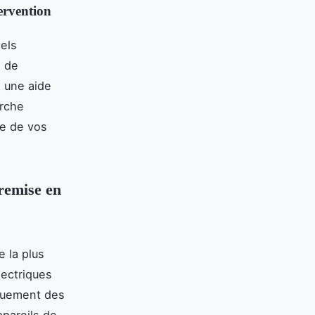
ervention
els
s de
à une aide
arche
ie de vos
 remise en
e la plus
lectriques
iquement des