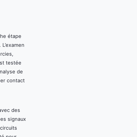
che étape
s. L’examen
rcies,
st testée
analyse de
ier contact
 avec des
 les signaux
circuits
té pour