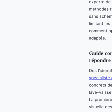
experte de 
méthodes r
sans schéma
limitant les
comment op
adaptée.
Guide com
répondre à
Dès l’ident
spécialiste
concrets des
lave-vaissel
La première
visuelle de