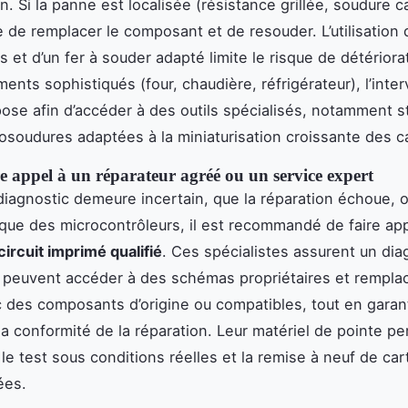
on. Si la panne est localisée (résistance grillée, soudure ca
e de remplacer le composant et de resouder. L’utilisation 
s et d’un fer à souder adapté limite le risque de détériora
ents sophistiqués (four, chaudière, réfrigérateur), l’inte
mpose afin d’accéder à des outils spécialisés, notamment s
rosoudures adaptées à la miniaturisation croissante des c
e appel à un réparateur agréé ou un service expert
diagnostic demeure incertain, que la réparation échoue, ou
que des microcontrôleurs, il est recommandé de faire app
circuit imprimé qualifié
. Ces spécialistes assurent un dia
 peuvent accéder à des schémas propriétaires et remplac
 des composants d’origine ou compatibles, tout en garant
 la conformité de la réparation. Leur matériel de pointe p
e test sous conditions réelles et la remise à neuf de car
es.