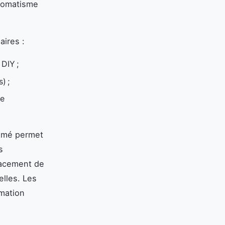
utomatisme
aires :
 DIY ;
) ;
te
rimé permet
s
lacement de
elles. Les
rmation