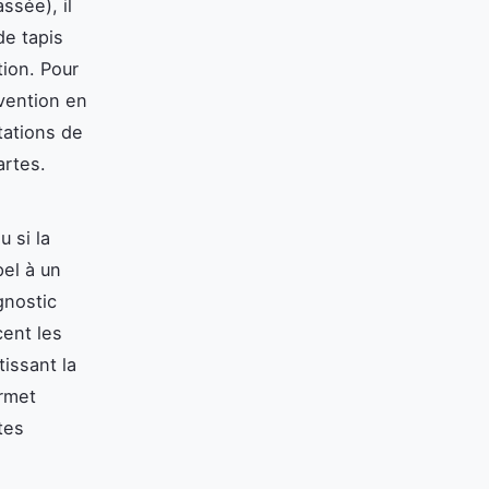
ssée), il
de tapis
tion. Pour
rvention en
tations de
artes.
 si la
el à un
gnostic
ent les
issant la
ermet
tes