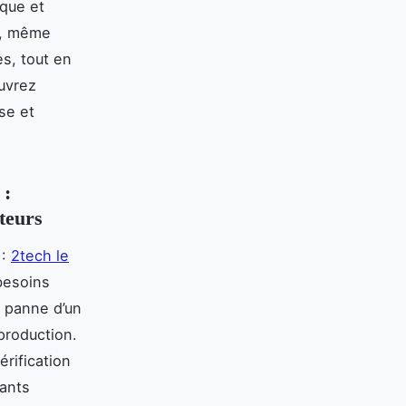
ique et
s, même
es, tout en
ouvrez
se et
 :
ateurs
 :
2tech le
besoins
a panne d’un
 production.
rification
ants