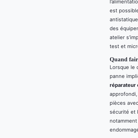
l’alimentati
est possibl
antistatique
des équipem
atelier s’i
test et mic
Quand fair
Lorsque le 
panne impli
réparateur 
approfondi,
pièces avec
sécurité et
notamment l
endommagé