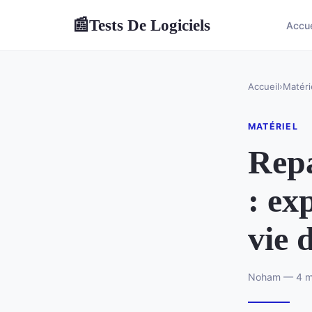
Tests De Logiciels
📰
Accue
Accueil
›
Matéri
MATÉRIEL
Repa
: ex
vie 
Noham — 4 ma