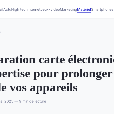
il
Actu
High tech
Internet
Jeux-video
Marketing
Matériel
Smartphones
el
ration carte électron
pertise pour prolonger
de vos appareils
i 2025 — 9 min de lecture