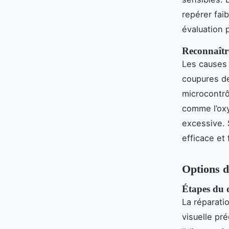
repérer faib
évaluation 
Reconnaîtr
Les causes 
coupures de
microcontrô
comme l’oxy
excessive. S
efficace et
Options d
Étapes du 
La réparati
visuelle pré