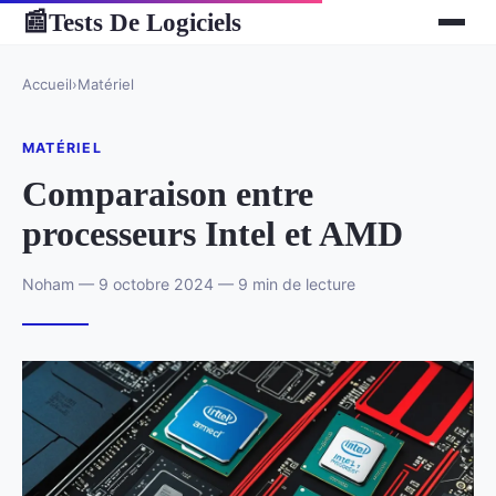
Tests De Logiciels
📰
Accueil
›
Matériel
MATÉRIEL
Comparaison entre
processeurs Intel et AMD
Noham — 9 octobre 2024 — 9 min de lecture